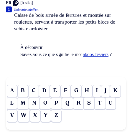
FR
[basiko]
1
Industrie minière.
Caisse de bois armée de ferrures et montée sur
roulettes, servant à transporter les petits blocs de
schiste ardoisier.
À découvrir
Savez-vous ce que signifie le mot
abdos-fessiers
?
A
B
C
D
E
F
G
H
I
J
K
L
M
N
O
P
Q
R
S
T
U
V
W
X
Y
Z