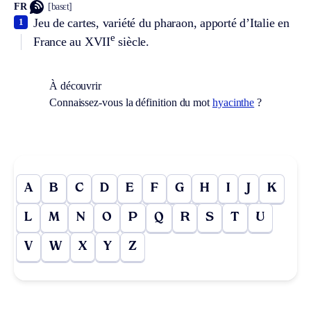
FR
[basɛt]
Jeu de cartes, variété du pharaon, apporté d’Italie en
1
e
France au XVII
siècle.
À découvrir
Connaissez-vous la définition du mot
hyacinthe
?
A
B
C
D
E
F
G
H
I
J
K
L
M
N
O
P
Q
R
S
T
U
V
W
X
Y
Z