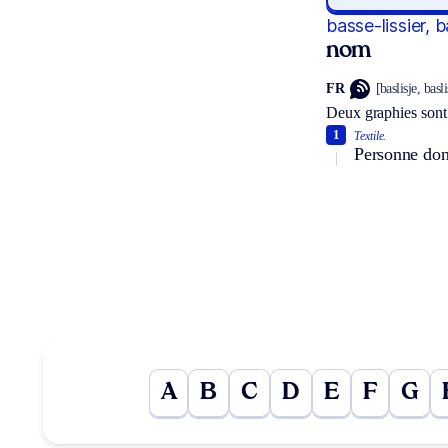
basse-lissier, b
nom
FR
[baslisje, basl
Deux graphies sont
1
Textile.
Personne dont
A
B
C
D
E
F
G