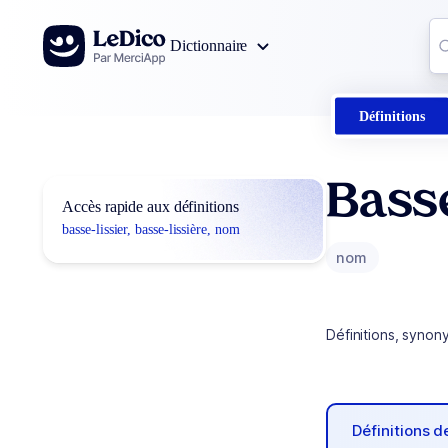
Aller au contenu
Co
Dictionnaire
0
r
Définitions
Basse
Accès rapide aux définitions
basse-lissier, basse-lissière, nom
nom
Définitions, synon
Définitions 