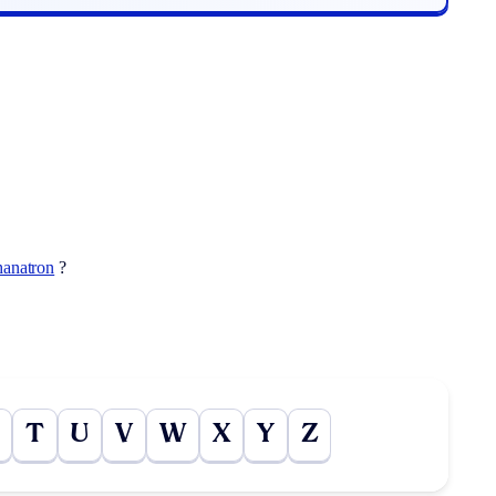
hanatron
?
T
U
V
W
X
Y
Z