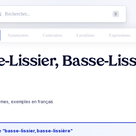
mmencez à chercher un mot dans le dictionnaire :
S
esults found.
Synonymes
Contraires
Locutions
Expressions
-Lissier, Basse-Lis
ymes, exemples en français
de
“basse-lissier, basse-lissière“