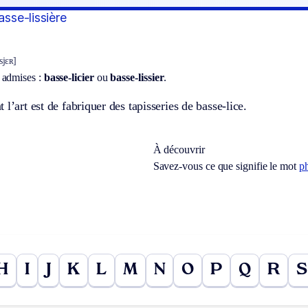
asse-lissière
isjɛʀ]
 admises :
basse-licier
ou
basse-lissier
.
 l’art est de fabriquer des tapisseries de basse-lice.
À découvrir
Savez-vous ce que signifie le mot
p
H
I
J
K
L
M
N
O
P
Q
R
S