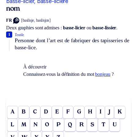
basse-licier, basse-licière
nom
FR
[baslisje, baslisjɛʀ]
Deux graphies sont admises :
basse-licier
ou
basse-lissier
.
1
Textile.
Personne dont l’art est de fabriquer des tapisseries de
basse-lice.
À découvrir
Connaissez-vous la définition du mot
bonjeau
?
A
B
C
D
E
F
G
H
I
J
K
L
M
N
O
P
Q
R
S
T
U