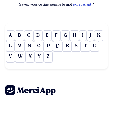
Savez-vous ce que signifie le mot
extravagant
?
A
B
C
D
E
F
G
H
I
J
K
L
M
N
O
P
Q
R
S
T
U
V
W
X
Y
Z