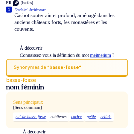
FR
[basfos]
1
Féodalité.
Architecture.
Cachot souterrain et profond, aménagé dans les
anciens châteaux forts, les monastères et les
couvents.
À découvrir
Connaissez-vous la définition du mot
meitnerium
?
Synonymes de
“basse-fosse“
basse-fosse
nom féminin
Sens principaux
[Sens commun]
cul-de-basse-fosse
oubliettes
cachot
geôle
cellule
À découvrir