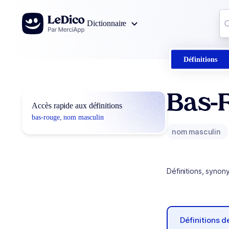
Aller au contenu
Co
Dictionnaire
0
r
Définitions
Bas-
Accès rapide aux définitions
bas-rouge, nom masculin
nom masculin
Définitions, synon
Définitions 