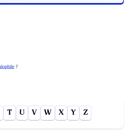
alophile
?
T
U
V
W
X
Y
Z