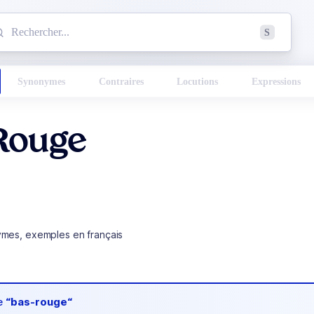
mmencez à chercher un mot dans le dictionnaire :
S
esults found.
Synonymes
Contraires
Locutions
Expressions
Rouge
ymes, exemples en français
de
“bas-rouge“