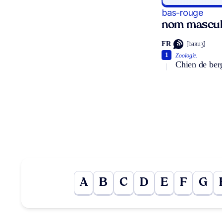
bas-rouge
nom mascul
FR
[baʀuʒ]
1
Zoologie.
Chien de berg
A
B
C
D
E
F
G