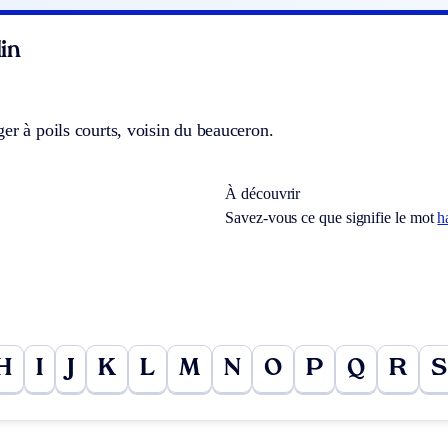
in
er à poils courts, voisin du beauceron.
À découvrir
Savez-vous ce que signifie le mot
h
H
I
J
K
L
M
N
O
P
Q
R
S