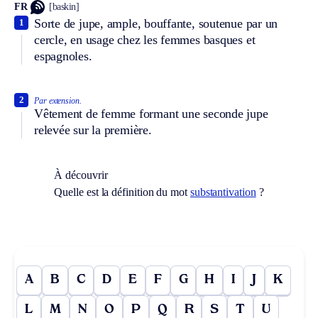
FR
[baskin]
Sorte de jupe, ample, bouffante, soutenue par un
1
cercle, en usage chez les femmes basques et
espagnoles.
2
Par extension.
Vêtement de femme formant une seconde jupe
relevée sur la première.
À découvrir
Quelle est la définition du mot
substantivation
?
A
B
C
D
E
F
G
H
I
J
K
L
M
N
O
P
Q
R
S
T
U