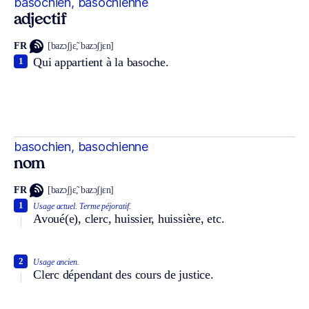
basochien, basochienne
adjectif
FR
[bazɔʃjɛ̃, bazɔʃjɛn]
Qui appartient à la basoche.
1
basochien, basochienne
nom
FR
[bazɔʃjɛ̃, bazɔʃjɛn]
1
Usage actuel.
Terme péjoratif.
Avoué(e), clerc, huissier, huissière, etc.
2
Usage ancien.
Clerc dépendant des cours de justice.