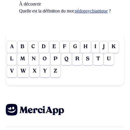
À découvrir
Quelle est la définition du mot
pédopsychiatrique
?
A
B
C
D
E
F
G
H
I
J
K
L
M
N
O
P
Q
R
S
T
U
V
W
X
Y
Z