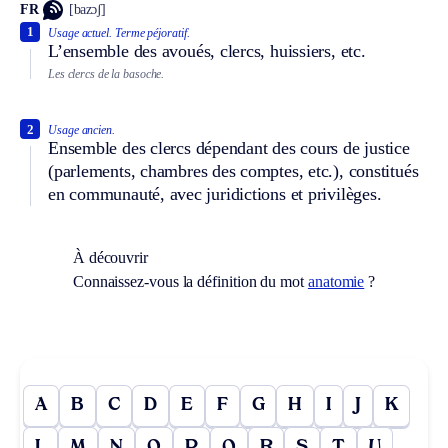
FR
[bazɔʃ]
1
Usage actuel.
Terme péjoratif.
L’ensemble des avoués, clercs, huissiers, etc.
Les clercs de la basoche.
2
Usage ancien.
Ensemble des clercs dépendant des cours de justice
(parlements, chambres des comptes, etc.), constitués
en communauté, avec juridictions et privilèges.
À découvrir
Connaissez-vous la définition du mot
anatomie
?
A
B
C
D
E
F
G
H
I
J
K
L
M
N
O
P
Q
R
S
T
U