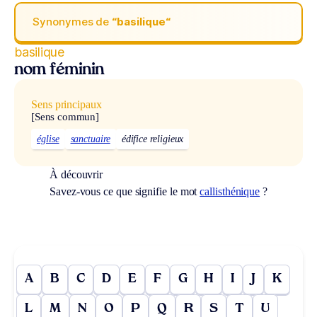
Synonymes de
“basilique“
basilique
nom féminin
Sens principaux
[Sens commun]
église
sanctuaire
édifice religieux
À découvrir
Savez-vous ce que signifie le mot
callisthénique
?
A
B
C
D
E
F
G
H
I
J
K
L
M
N
O
P
Q
R
S
T
U