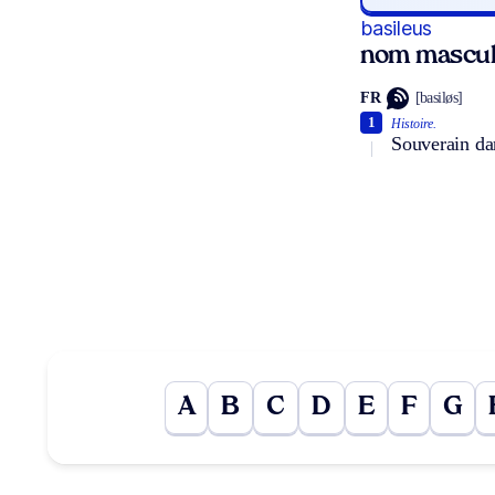
basileus
nom masculi
FR
[basiløs]
1
Histoire.
Souverain da
A
B
C
D
E
F
G