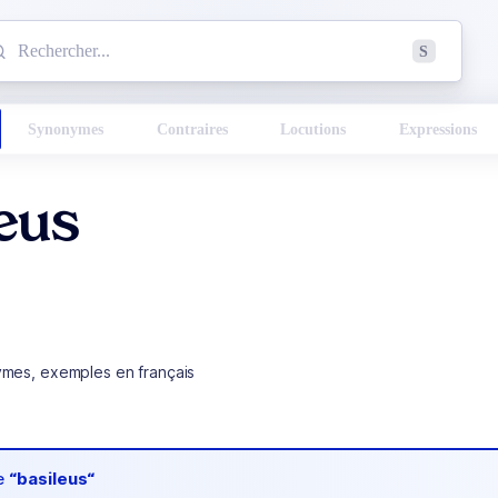
mmencez à chercher un mot dans le dictionnaire :
S
esults found.
Synonymes
Contraires
Locutions
Expressions
eus
ymes, exemples en français
de
“basileus“