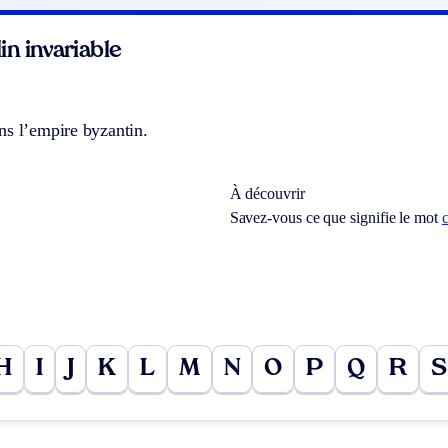
n invariable
ns l’empire byzantin.
À découvrir
Savez-vous ce que signifie le mot
c
H
I
J
K
L
M
N
O
P
Q
R
S