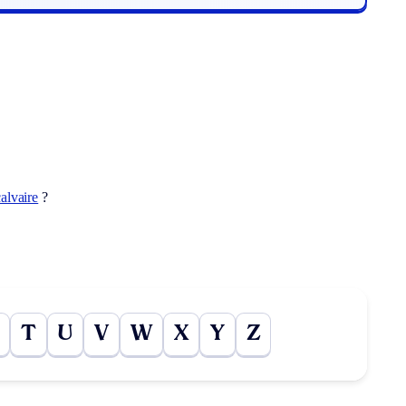
alvaire
?
T
U
V
W
X
Y
Z