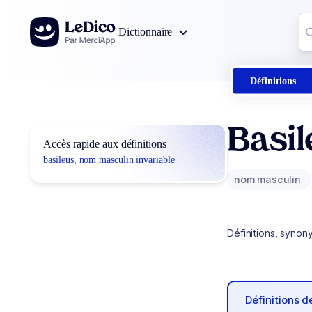
Aller au contenu
Co
Dictionnaire
0
r
Définitions
Basil
Accès rapide aux définitions
basileus, nom masculin invariable
nom masculin
Définitions, synon
Définitions 