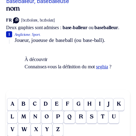
baseballeur, baseballeuse
nom
FR
[bɛzbolœʀ, bɛzboløz]
Deux graphies sont admises :
base-balleur
ou
baseballeur
.
1
Anglicisme.
Sport.
Joueur, joueuse de baseball (ou base-ball).
À découvrir
Connaissez-vous la définition du mot
seghia
?
A
B
C
D
E
F
G
H
I
J
K
L
M
N
O
P
Q
R
S
T
U
V
W
X
Y
Z