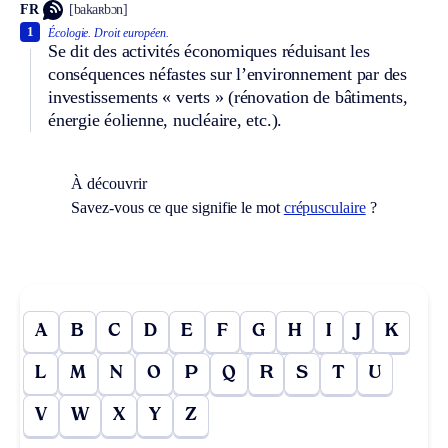
FR
[bakaʀbɔn]
1
Écologie.
Droit européen.
Se dit des activités économiques réduisant les
conséquences néfastes sur l’environnement par des
investissements « verts » (rénovation de bâtiments,
énergie éolienne, nucléaire, etc.).
À découvrir
Savez-vous ce que signifie le mot
crépusculaire
?
A
B
C
D
E
F
G
H
I
J
K
L
M
N
O
P
Q
R
S
T
U
V
W
X
Y
Z