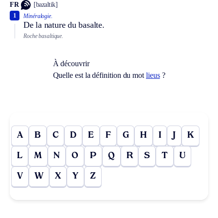
FR
[bazaltik]
1
Minéralogie.
De la nature du basalte.
Roche basaltique.
À découvrir
Quelle est la définition du mot
lieus
?
A
B
C
D
E
F
G
H
I
J
K
L
M
N
O
P
Q
R
S
T
U
V
W
X
Y
Z