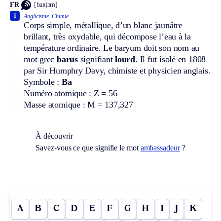
FR
[baʀjɔm]
1
Anglicisme.
Chimie.
Corps simple, métallique, d’un blanc jaunâtre
brillant, très oxydable, qui décompose l’eau à la
température ordinaire. Le baryum doit son nom au
mot grec
barus
signifiant
lourd
. Il fut isolé en 1808
par Sir Humphry Davy, chimiste et physicien anglais.
Symbole :
Ba
Numéro atomique : Z = 56
Masse atomique : M = 137,327
À découvrir
Savez-vous ce que signifie le mot
ambassadeur
?
A
B
C
D
E
F
G
H
I
J
K