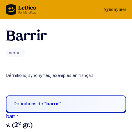
Aller au contenu
Synonymes
Barrir
verbe
Définitions, synonymes, exemples en français
Définitions de
“barrir“
barrir
e
v. (2
gr.)