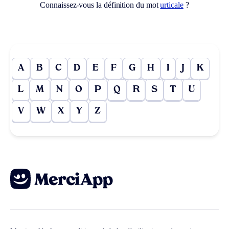
Connaissez-vous la définition du mot
urticale
?
A
B
C
D
E
F
G
H
I
J
K
L
M
N
O
P
Q
R
S
T
U
V
W
X
Y
Z