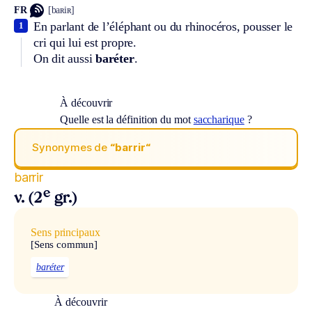
FR
[baʀiʀ]
En parlant de l’éléphant ou du rhinocéros, pousser le
1
cri qui lui est propre.
On dit aussi
baréter
.
À découvrir
Quelle est la définition du mot
saccharique
?
Synonymes de
“barrir“
barrir
e
v. (2
gr.)
Sens principaux
[Sens commun]
baréter
À découvrir