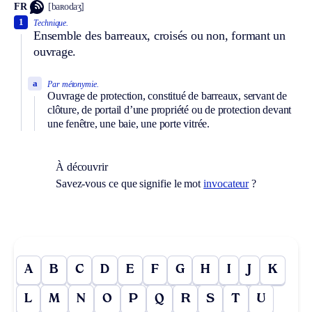
FR
[baʀodaʒ]
1
Technique.
Ensemble des barreaux, croisés ou non, formant un
ouvrage.
a
Par métonymie.
Ouvrage de protection, constitué de barreaux, servant de
clôture, de portail d’une propriété ou de protection devant
une fenêtre, une baie, une porte vitrée.
À découvrir
Savez-vous ce que signifie le mot
invocateur
?
A
B
C
D
E
F
G
H
I
J
K
L
M
N
O
P
Q
R
S
T
U