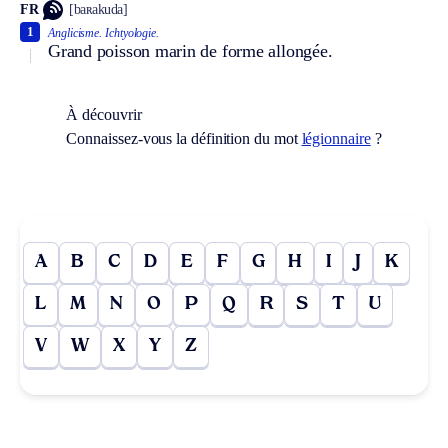
FR
[baʀakuda]
1
Anglicisme.
Ichtyologie.
Grand poisson marin de forme allongée.
À découvrir
Connaissez-vous la définition du mot
légionnaire
?
A
B
C
D
E
F
G
H
I
J
K
L
M
N
O
P
Q
R
S
T
U
V
W
X
Y
Z