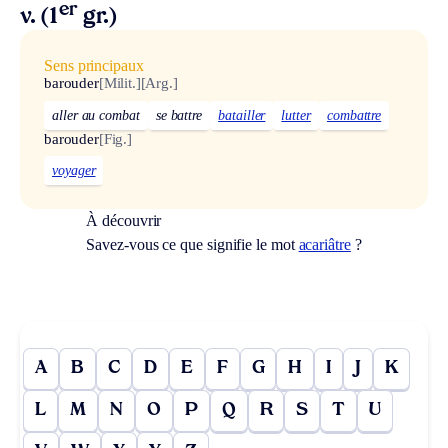
er
v. (1
gr.)
Sens principaux
barouder
[Milit.]
[Arg.]
aller au combat
se battre
batailler
lutter
combattre
barouder
[Fig.]
voyager
À découvrir
Savez-vous ce que signifie le mot
acariâtre
?
A
B
C
D
E
F
G
H
I
J
K
L
M
N
O
P
Q
R
S
T
U