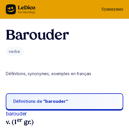
Aller au contenu
Synonymes
Barouder
verbe
Définitions, synonymes, exemples en français
Définitions de
“barouder“
barouder
er
v. (1
gr.)