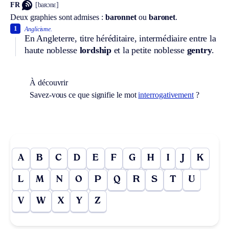
FR
[baʀɔnɛ]
Deux graphies sont admises :
baronnet
ou
baronet
.
1
Anglicisme.
En Angleterre, titre héréditaire, intermédiaire entre la
haute noblesse
lordship
et la petite noblesse
gentry
.
À découvrir
Savez-vous ce que signifie le mot
interrogativement
?
A
B
C
D
E
F
G
H
I
J
K
L
M
N
O
P
Q
R
S
T
U
V
W
X
Y
Z