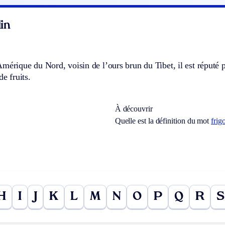
in
mérique du Nord, voisin de l’ours brun du Tibet, il est réputé p
de fruits.
À découvrir
Quelle est la définition du mot
frig
H
I
J
K
L
M
N
O
P
Q
R
S