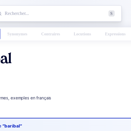
mmencez à chercher un mot dans le dictionnaire :
S
esults found.
Synonymes
Contraires
Locutions
Expressions
al
ymes, exemples en français
de
“baribal“