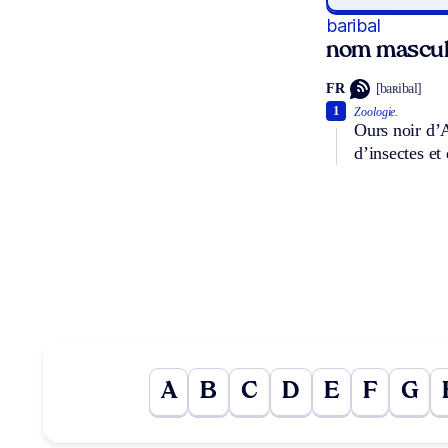
baribal
nom mascul
FR
[baʀibal]
1
Zoologie.
Ours noir d’A
d’insectes et 
A
B
C
D
E
F
G