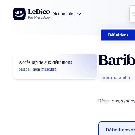
Aller au contenu
Co
Dictionnaire
0
r
Définitions
Barib
Accès rapide aux définitions
baribal, nom masculin
nom masculin
Définitions, synon
Définitions 