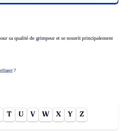
our sa qualité de grimpeur et se nourrit principalement
orifuger
?
T
U
V
W
X
Y
Z