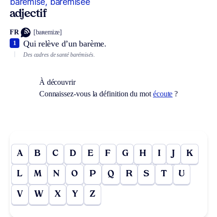
barémisé, barémisée
adjectif
FR
[baʀemize]
Qui relève d’un barème.
1
Des cadres de santé barémisés.
À découvrir
Connaissez-vous la définition du mot
écoute
?
A
B
C
D
E
F
G
H
I
J
K
L
M
N
O
P
Q
R
S
T
U
V
W
X
Y
Z