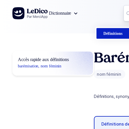
Aller au contenu
Co
Dictionnaire
0
r
Définitions
Baré
Accès rapide aux définitions
barémisation, nom féminin
nom féminin
Définitions, synon
Définitions 