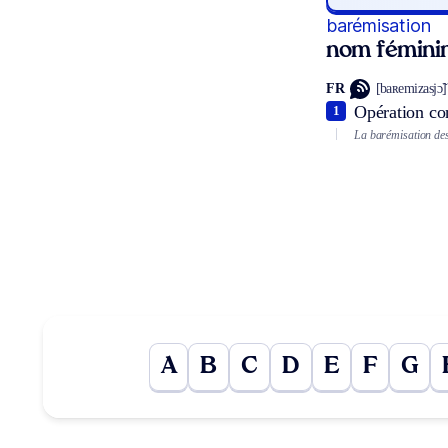
barémisation
nom fémini
FR
[baʀemizasjɔ̃]
Opération co
1
La barémisation des
A
B
C
D
E
F
G