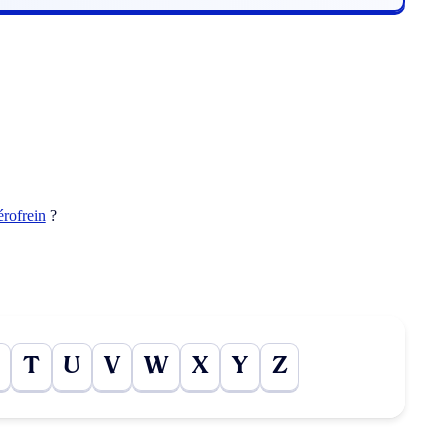
érofrein
?
T
U
V
W
X
Y
Z