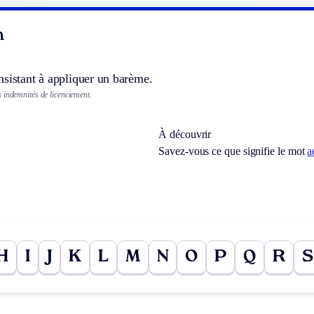
n
nsistant à appliquer un barème.
 indemnités de licenciement.
À découvrir
Savez-vous ce que signifie le mot
a
H
I
J
K
L
M
N
O
P
Q
R
S