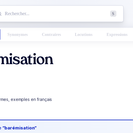
mmencez à chercher un mot dans le dictionnaire :
S
esults found.
Synonymes
Contraires
Locutions
Expressions
misation
ymes, exemples en français
de
“barémisation“