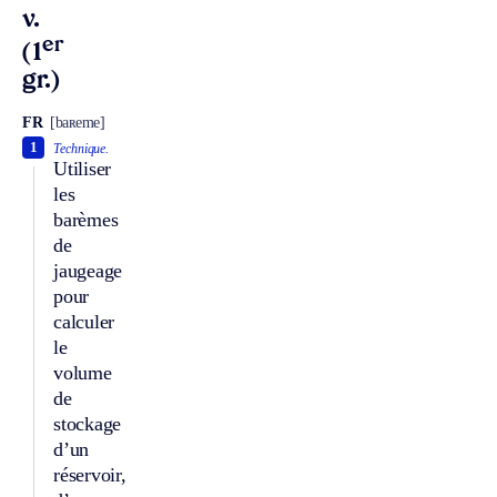
v.
er
(1
gr.)
FR
[baʀeme]
1
Technique.
Utiliser
les
barèmes
de
jaugeage
pour
calculer
le
volume
de
stockage
d’un
réservoir,