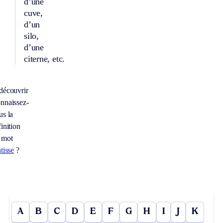
d’une
cuve,
d’un
silo,
d’une
citerne, etc.
découvrir
nnaissez-
us la
inition
 mot
tisse
?
A
B
C
D
E
F
G
H
I
J
K