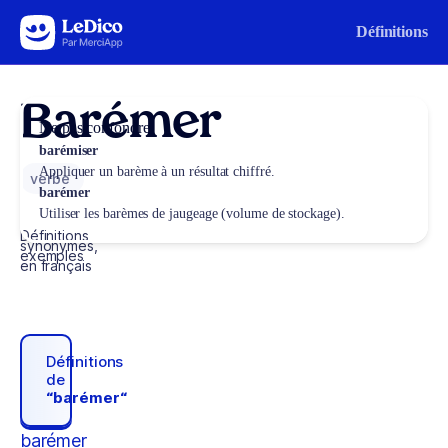
Aller au contenu
Définitions
Barémer
Ne pas confondre
barémiser
Appliquer un barème à un résultat chiffré.
verbe
barémer
Utiliser les barèmes de jaugeage (volume de stockage).
Définitions,
synonymes,
exemples
en français
Définitions
de
“barémer“
barémer