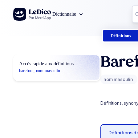
Aller au contenu
Co
Dictionnaire
0
r
Définitions
Bare
Accès rapide aux définitions
barefoot, nom masculin
nom masculin
Définitions, synon
Définitions 