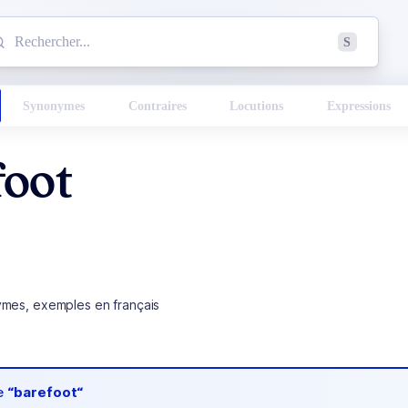
mmencez à chercher un mot dans le dictionnaire :
S
esults found.
Synonymes
Contraires
Locutions
Expressions
foot
ymes, exemples en français
de
“barefoot“