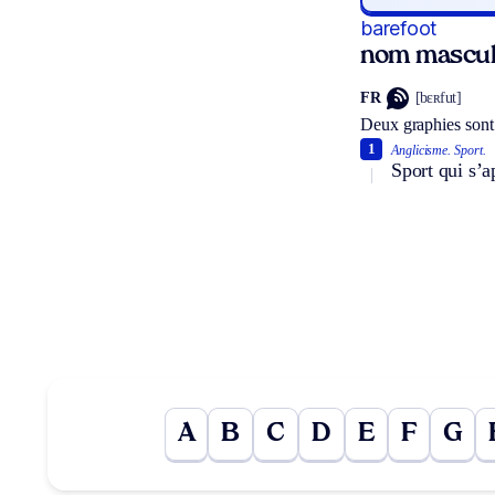
barefoot
nom mascul
FR
[bɛʀfut]
Deux graphies sont
1
Anglicisme.
Sport.
Sport qui s’a
A
B
C
D
E
F
G