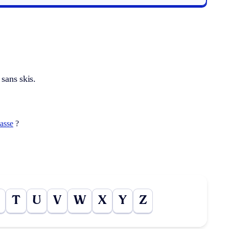
 sans skis.
lasse
?
T
U
V
W
X
Y
Z