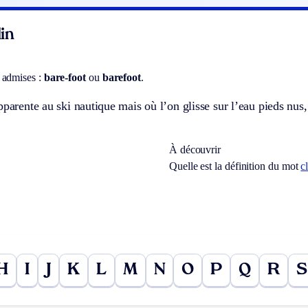
in
 admises :
bare-foot
ou
barefoot
.
pparente au ski nautique mais où l’on glisse sur l’eau pieds nus,
À découvrir
Quelle est la définition du mot
c
H
I
J
K
L
M
N
O
P
Q
R
S