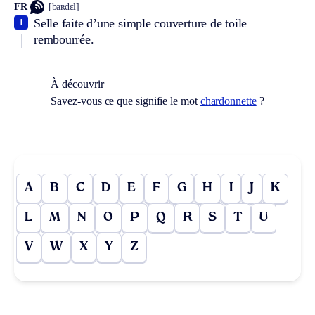
FR
[baʀdɛl]
Selle faite d’une simple couverture de toile
1
rembourrée.
À découvrir
Savez-vous ce que signifie le mot
chardonnette
?
A
B
C
D
E
F
G
H
I
J
K
L
M
N
O
P
Q
R
S
T
U
V
W
X
Y
Z