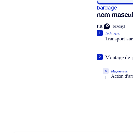
bardage
nom mascul
FR
[baʀdaʒ]
1
Technique.
Transport sur
Montage de p
2
a
Maçonnerie.
Action d’ame