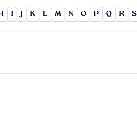
H
I
J
K
L
M
N
O
P
Q
R
S