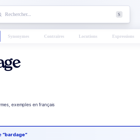
mmencez à chercher un mot dans le dictionnaire :
S
esults found.
Synonymes
Contraires
Locutions
Expressions
age
ymes, exemples en français
de
“bardage“