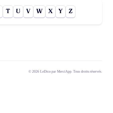
T
U
V
W
X
Y
Z
© 2026 LeDico par MerciApp. Tous droits réservés.