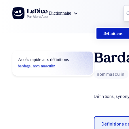
Aller au contenu
Co
Dictionnaire
0
r
Définitions
Bard
Accès rapide aux définitions
bardage, nom masculin
nom masculin
Définitions, synon
Définitions 