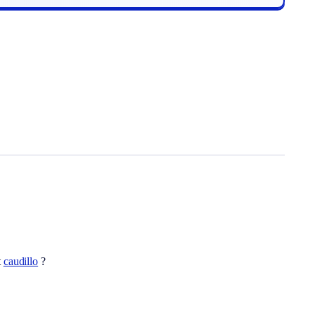
t
caudillo
?