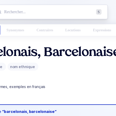
mmencez à chercher un mot dans le dictionnaire :
S
esults found.
Synonymes
Contraires
Locutions
Expressions
lonais, Barcelonais
ue
nom ethnique
ymes, exemples en français
de
“barcelonais, barcelonaise“