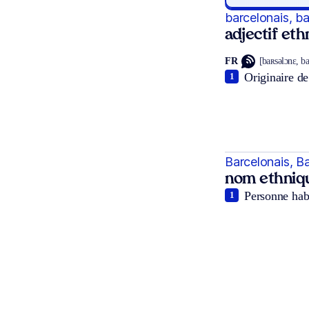
barcelonais, b
adjectif et
FR
[baʀsəlɔnɛ, b
Originaire de
1
Barcelonais, B
nom ethniq
Personne habi
1