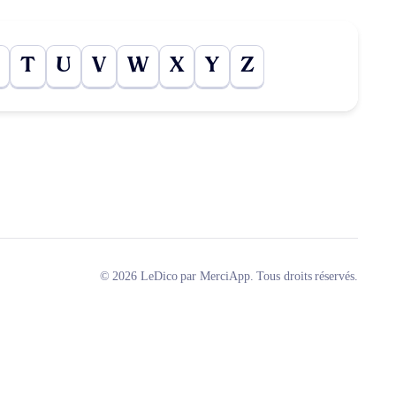
T
U
V
W
X
Y
Z
© 2026 LeDico par MerciApp. Tous droits réservés.