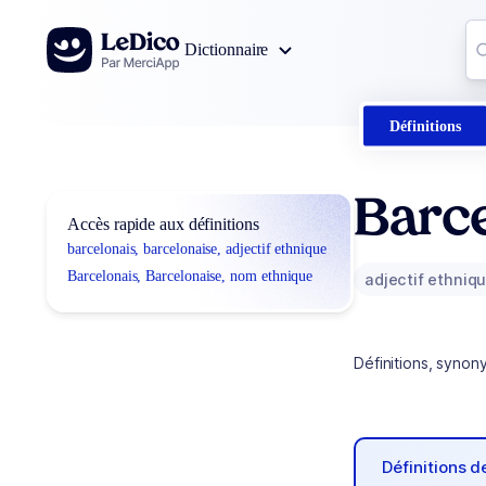
Aller au contenu
Co
Dictionnaire
0
r
Définitions
Barce
Accès rapide aux définitions
barcelonais, barcelonaise, adjectif ethnique
Barcelonais, Barcelonaise, nom ethnique
adjectif ethniq
Définitions, synon
Définitions 