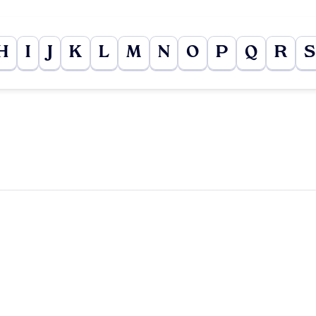
H
I
J
K
L
M
N
O
P
Q
R
S