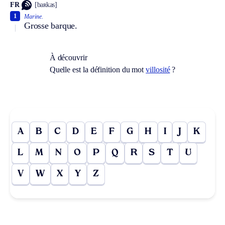
FR
[baʀkas]
1
Marine.
Grosse barque.
À découvrir
Quelle est la définition du mot
villosité
?
A
B
C
D
E
F
G
H
I
J
K
L
M
N
O
P
Q
R
S
T
U
V
W
X
Y
Z