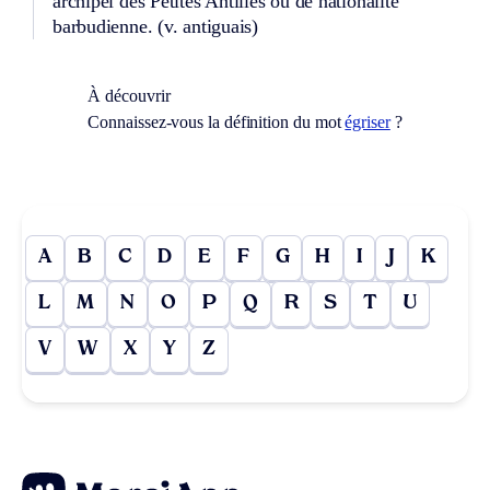
archipel des Petites Antilles ou de nationalité
barbudienne.
(v. antiguais)
À découvrir
Connaissez-vous la définition du mot
égriser
?
A
B
C
D
E
F
G
H
I
J
K
L
M
N
O
P
Q
R
S
T
U
V
W
X
Y
Z