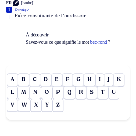
FR
[baʀbɛ̃]
1
Technique.
Pièce constituante de l’ourdissoir.
À découvrir
Savez-vous ce que signifie le mot
bec-rond
?
A
B
C
D
E
F
G
H
I
J
K
L
M
N
O
P
Q
R
S
T
U
V
W
X
Y
Z