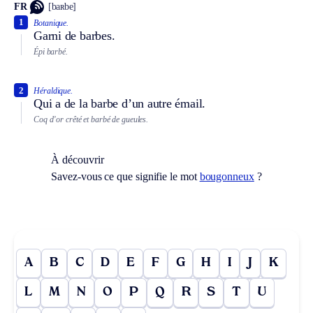
FR
[baʀbe]
1
Botanique.
Garni de barbes.
Épi barbé.
2
Héraldique.
Qui a de la barbe d’un autre émail.
Coq d’or crêté et barbé de gueules.
À découvrir
Savez-vous ce que signifie le mot
bougonneux
?
A
B
C
D
E
F
G
H
I
J
K
L
M
N
O
P
Q
R
S
T
U