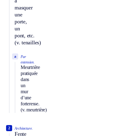
à
masquer
une
porte,
un
pont, etc.
(v. tenailles)
a
Par
extension.
Meurtrière
pratiquée
dans
un
mur
d’une
forteresse.
(v. meurtrière)
2
Architecture.
Fente