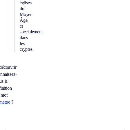
églises
du
Moyen
Âge,
et
spécialement
dans
les
cryptes.
découvrir
nnaissez-
us la
inition
 mot
mettre
?