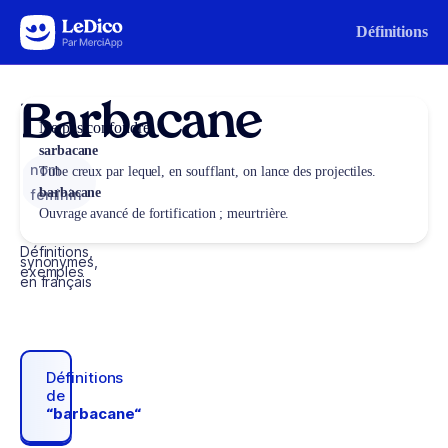
Aller au contenu
Définitions
Barbacane
Ne pas confondre
sarbacane
nom
Tube creux par lequel, en soufflant, on lance des projectiles.
barbacane
féminin
Ouvrage avancé de fortification ; meurtrière.
Définitions,
synonymes,
exemples
en français
Définitions
de
“barbacane“