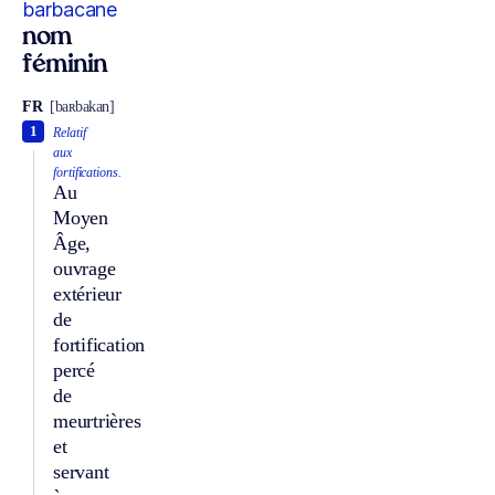
barbacane
nom
féminin
FR
[baʀbakan]
1
Relatif
aux
fortifications.
Au
Moyen
Âge,
ouvrage
extérieur
de
fortification
percé
de
meurtrières
et
servant