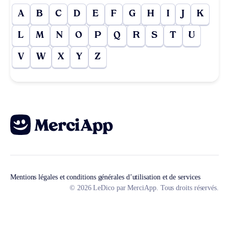
A
B
C
D
E
F
G
H
I
J
K
L
M
N
O
P
Q
R
S
T
U
V
W
X
Y
Z
Mentions légales et conditions générales d’utilisation et de services
© 2026 LeDico par MerciApp. Tous droits réservés.