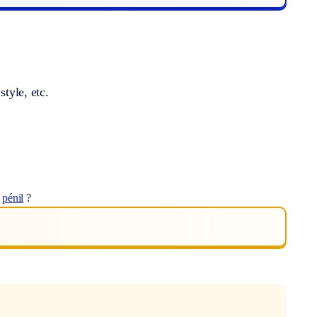
style, etc.
t
pénil
?