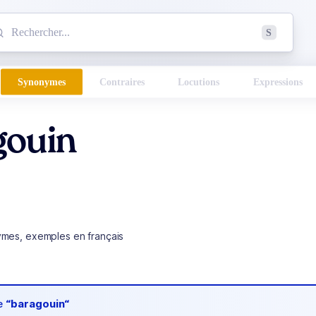
mmencez à chercher un mot dans le dictionnaire :
S
esults found.
Synonymes
Contraires
Locutions
Expressions
gouin
ymes, exemples en français
de
“baragouin“