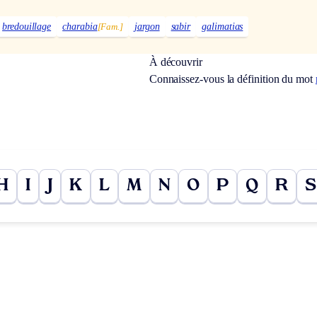
bredouillage
charabia
[Fam.]
jargon
sabir
galimatias
À découvrir
Connaissez-vous la définition du mot
H
I
J
K
L
M
N
O
P
Q
R
S