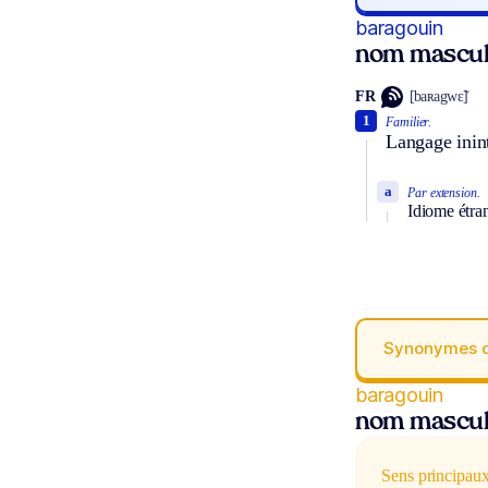
baragouin
nom mascul
FR
[baʀagwɛ̃]
1
Familier.
Langage inint
a
Par extension.
Idiome étra
Synonymes 
baragouin
nom mascul
Sens principau