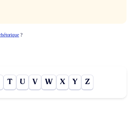
rhétorique
?
T
U
V
W
X
Y
Z