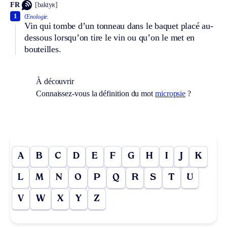
FR
[baktyʀ]
1
Œnologie.
Vin qui tombe d’un tonneau dans le baquet placé au-
dessous lorsqu’on tire le vin ou qu’on le met en
bouteilles.
À découvrir
Connaissez-vous la définition du mot
micropsie
?
A
B
C
D
E
F
G
H
I
J
K
L
M
N
O
P
Q
R
S
T
U
V
W
X
Y
Z