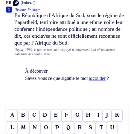
FR
[bɑ̃tustɑ̃]
1
Histoire.
Politique.
En République d’Afrique du Sud, sous le régime de
l’apartheid, territoire attribué à une ethnie noire leur
conférant l’indépendance politique ; au nombre de
dix, ces enclaves ne sont officiellement reconnues
que par l’Afrique du Sud.
Depuis 1994, le gouvernement a octroyé la citoyenneté sud-africaine aux
habitants des bantoustans.
À découvrir
Savez-vous ce que signifie le mot
accouder
?
A
B
C
D
E
F
G
H
I
J
K
L
M
N
O
P
Q
R
S
T
U