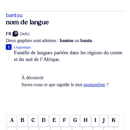
bantou
nom de langue
FR
[bɑ̃tu]
Deux graphies sont admises :
bantou
ou
bantu
.
1
Linguistique.
Famille de langues parlées dans les régions du centre
et du sud de l’Afrique.
À découvrir
Savez-vous ce que signifie le mot
spontanéiste
?
A
B
C
D
E
F
G
H
I
J
K