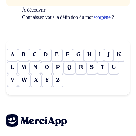
À découvrir
Connaissez-vous la définition du mot
scorpène
?
A
B
C
D
E
F
G
H
I
J
K
L
M
N
O
P
Q
R
S
T
U
V
W
X
Y
Z