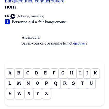
banqueroutier, banqueroutière
nom
FR
[bɑ̃kʀutje, bɑ̃kʀutjɛʀ]
Personne qui a fait banqueroute.
1
À découvrir
Savez-vous ce que signifie le mot
éjective
?
A
B
C
D
E
F
G
H
I
J
K
L
M
N
O
P
Q
R
S
T
U
V
W
X
Y
Z