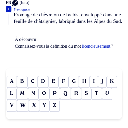
FR
[banɔ̃]
1
Fromagerie.
Fromage de chèvre ou de brebis, enveloppé dans une
feuille de châtaignier, fabriqué dans les Alpes du Sud.
À découvrir
Connaissez-vous la définition du mot
licencieusement
?
A
B
C
D
E
F
G
H
I
J
K
L
M
N
O
P
Q
R
S
T
U
V
W
X
Y
Z