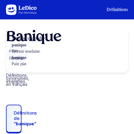
Aller au contenu
Définitions
Banique
Ne pas confondre
panique
nom
Terreur soudaine.
banique
féminin
Pain plat.
Définitions,
synonymes,
exemples
en français
Définitions
de
“banique“