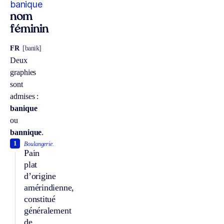
banique
nom
féminin
FR
[banik]
Deux
graphies
sont
admises :
banique
ou
bannique
.
1
Boulangerie.
Pain
plat
d’origine
amérindienne,
constitué
généralement
de