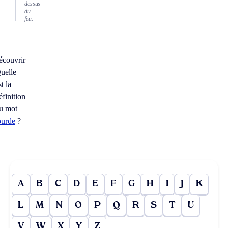
dessus
du
feu.
À
écouvrir
uelle
st la
éfinition
u mot
ourde
?
A
B
C
D
E
F
G
H
I
J
K
L
M
N
O
P
Q
R
S
T
U
V
W
X
Y
Z