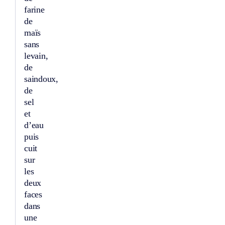
farine
de
maïs
sans
levain,
de
saindoux,
de
sel
et
d’eau
puis
cuit
sur
les
deux
faces
dans
une