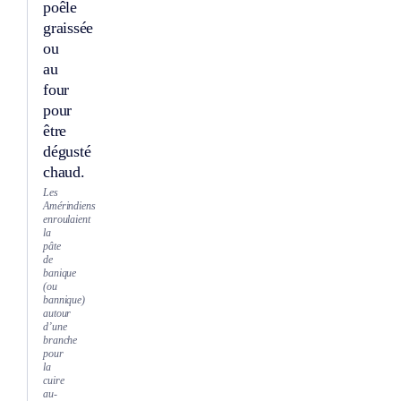
poêle
graissée
ou
au
four
pour
être
dégusté
chaud.
Les
Amérindiens
enroulaient
la
pâte
de
banique
(ou
bannique)
autour
d’une
branche
pour
la
cuire
au-