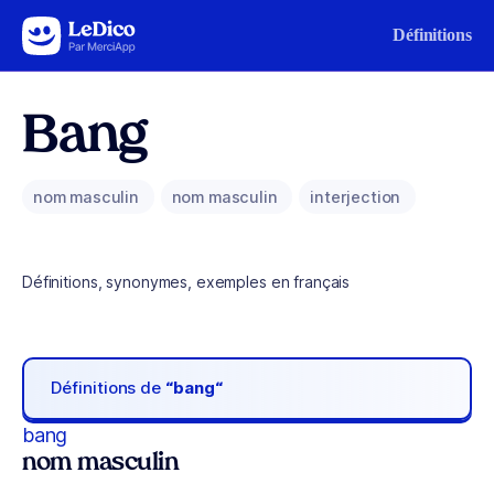
Aller au contenu
Définitions
Bang
nom masculin
nom masculin
interjection
Définitions, synonymes, exemples en français
Définitions de
“bang“
bang
nom masculin