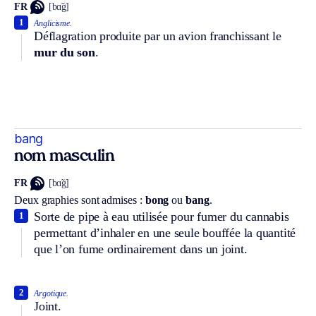
FR
[bɑ̃g]
1
Anglicisme.
Déflagration produite par un avion franchissant le
mur du son
.
bang
nom masculin
FR
[bɑ̃g]
Deux graphies sont admises :
bong
ou
bang
.
Sorte de pipe à eau utilisée pour fumer du cannabis
1
permettant d’inhaler en une seule bouffée la quantité
que l’on fume ordinairement dans un joint.
2
Argotique.
Joint.