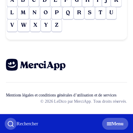
A
B
C
D
E
F
G
H
I
J
K
L
M
N
O
P
Q
R
S
T
U
V
W
X
Y
Z
Mentions légales et conditions générales d’utilisation et de services
© 2026 LeDico par MerciApp. Tous droits réservés.
Rechercher
Menu