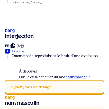
Se faire un bong (ou bang).
bang
interjection
FR
[bɑ̃g]
1
Anglicisme.
Onomatopée reproduisant le bruit d’une explosion.
À découvrir
Quelle est la définition du mot
chaudronnerie
?
Synonymes de
“bang“
bang
nom masculin