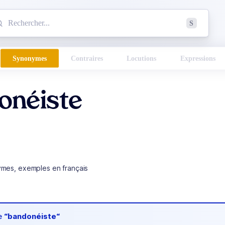
mmencez à chercher un mot dans le dictionnaire :
S
esults found.
Synonymes
Contraires
Locutions
Expressions
onéiste
ymes, exemples en français
de
“bandonéiste“