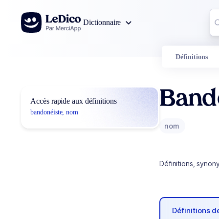
Aller au contenu
Co
Dictionnaire
0
r
Définitions
Band
Accès rapide aux définitions
bandonéiste, nom
nom
Définitions, synon
Définitions 