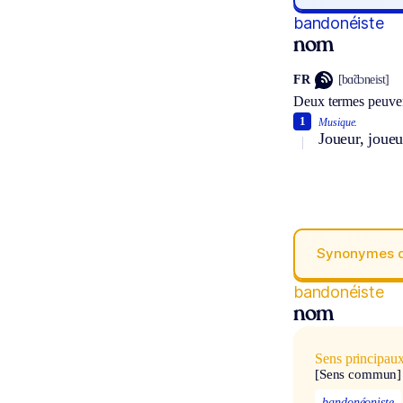
bandonéiste
nom
FR
[bɑ̃dɔneist]
Deux termes peuven
1
Musique.
Joueur, joue
Synonymes 
bandonéiste
nom
Sens principau
[Sens commun]
bandonéoniste