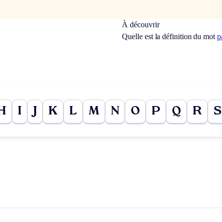
À découvrir
Quelle est la définition du mot
p
H
I
J
K
L
M
N
O
P
Q
R
S