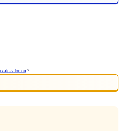
ux-de-salomon
?