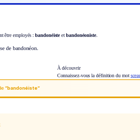
t être employés :
bandonéiste
et
bandonéoniste
.
use de bandonéon.
À découvrir
Connaissez-vous la définition du mot
scea
de
“bandonéiste“
x