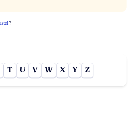
astel
?
T
U
V
W
X
Y
Z