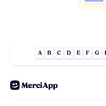
A
B
C
D
E
F
G