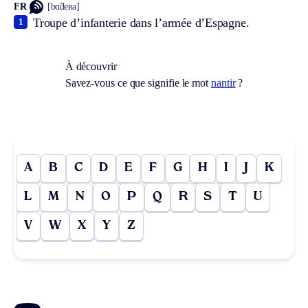
FR
[bɑ̃deʀa]
Troupe d’infanterie dans l’armée d’Espagne.
1
À découvrir
Savez-vous ce que signifie le mot
nantir
?
A
B
C
D
E
F
G
H
I
J
K
L
M
N
O
P
Q
R
S
T
U
V
W
X
Y
Z