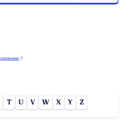
haptonomie
?
T
U
V
W
X
Y
Z