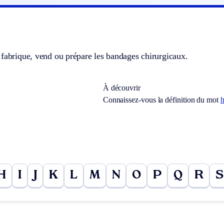
fabrique, vend ou prépare les bandages chirurgicaux.
À découvrir
Connaissez-vous la définition du mot
H
I
J
K
L
M
N
O
P
Q
R
S