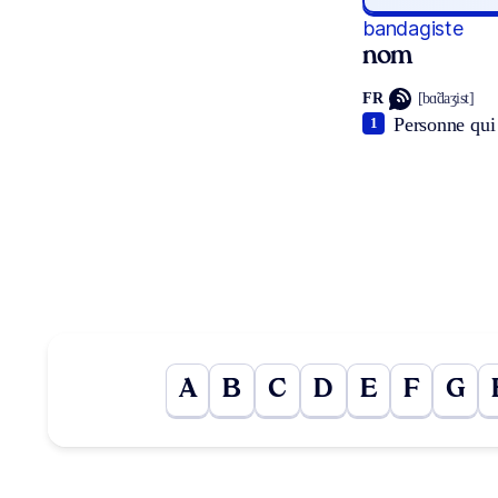
bandagiste
nom
FR
[bɑ̃daʒist]
Personne qui 
1
A
B
C
D
E
F
G