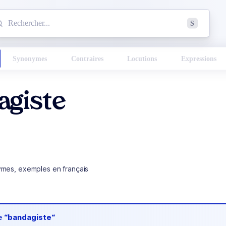
mmencez à chercher un mot dans le dictionnaire :
S
esults found.
Synonymes
Contraires
Locutions
Expressions
agiste
ymes, exemples en français
de
“bandagiste“