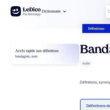
Aller au contenu
Co
Dictionnaire
0
r
Définitions
Band
Accès rapide aux définitions
bandagiste, nom
nom
Définitions, synon
Définitions 