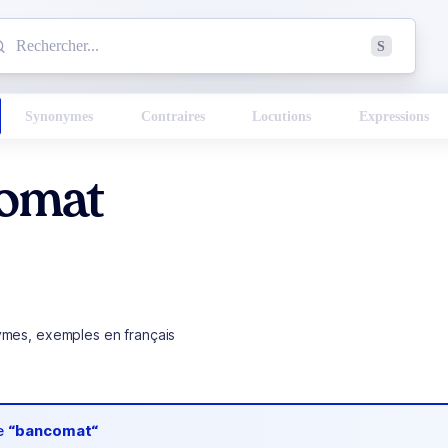
mmencez à chercher un mot dans le dictionnaire :
S
esults found.
Synonymes
Contraires
Locutions
Expressions
omat
ymes, exemples en français
de
“bancomat“