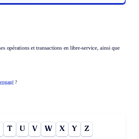
es opérations et transactions en libre-service, ainsi que
-engagé
?
T
U
V
W
X
Y
Z