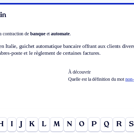
in
la contraction de
banque
et
automate
.
en Italie, guichet automatique bancaire offrant aux clients divers
mbres-poste et le règlement de certaines factures.
À découvrir
Quelle est la définition du mot
non
H
I
J
K
L
M
N
O
P
Q
R
S