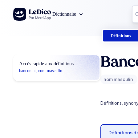
Aller au contenu
Co
Dictionnaire
0
r
Définitions
Banc
Accès rapide aux définitions
bancomat, nom masculin
nom masculin
Définitions, synon
Définitions 