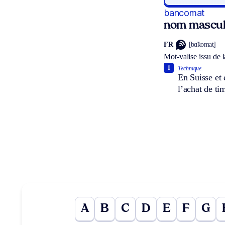
bancomat
nom mascul
FR
[bɑ̃komat]
Mot-valise issu de 
1
Technique.
En Suisse et 
l’achat de ti
A
B
C
D
E
F
G