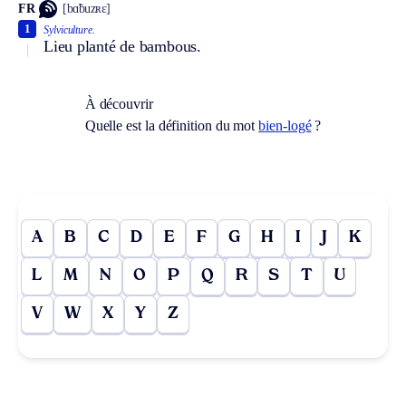
FR
[bɑ̃buzʀɛ]
1
Sylviculture.
Lieu planté de bambous.
À découvrir
Quelle est la définition du mot
bien-logé
?
A
B
C
D
E
F
G
H
I
J
K
L
M
N
O
P
Q
R
S
T
U
V
W
X
Y
Z