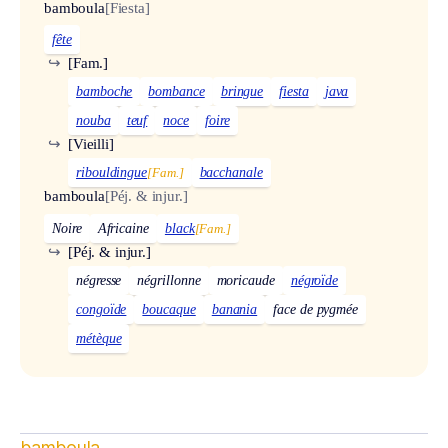
bamboula
[Fiesta]
fête
↪
[Fam.]
bamboche
bombance
bringue
fiesta
java
nouba
teuf
noce
foire
↪
[Vieilli]
ribouldingue
[Fam.]
bacchanale
bamboula
[Péj. & injur.]
Noire
Africaine
black
[Fam.]
↪
[Péj. & injur.]
négresse
négrillonne
moricaude
négroïde
congoïde
boucaque
banania
face de pygmée
métèque
bamboula