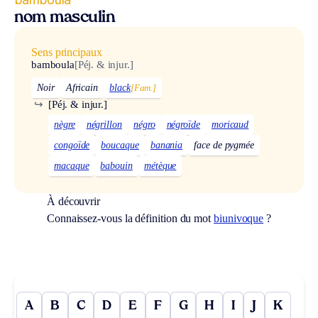
nom masculin
Sens principaux
bamboula
[Péj. & injur.]
Noir
Africain
black
[Fam.]
↪
[Péj. & injur.]
nègre
négrillon
négro
négroïde
moricaud
congoïde
boucaque
banania
face de pygmée
macaque
babouin
métèque
À découvrir
Connaissez-vous la définition du mot
biunivoque
?
A
B
C
D
E
F
G
H
I
J
K