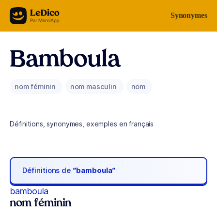
Aller au contenu
Synonymes
Bamboula
nom féminin
nom masculin
nom
Définitions, synonymes, exemples en français
Définitions de
“bamboula“
bamboula
nom féminin