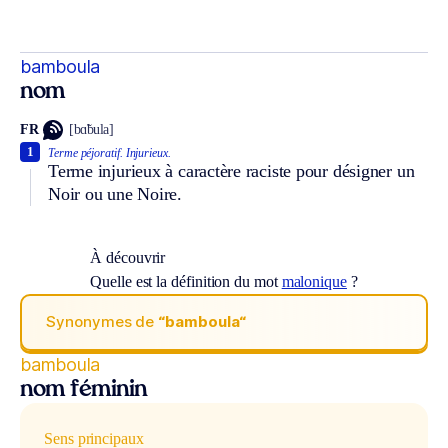
bamboula
nom
FR
[bɑ̃bula]
1
Terme péjoratif.
Injurieux.
Terme injurieux à caractère raciste pour désigner un
Noir ou une Noire.
À découvrir
Quelle est la définition du mot
malonique
?
Synonymes de
“bamboula“
bamboula
nom féminin
Sens principaux