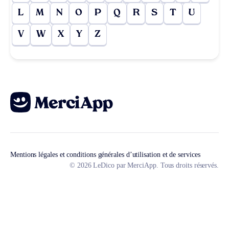
L
M
N
O
P
Q
R
S
T
U
V
W
X
Y
Z
Mentions légales et conditions générales d’utilisation et de services
© 2026 LeDico par MerciApp. Tous droits réservés.