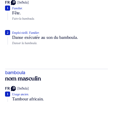
FR
[bɑ̃bula]
1
Familier.
Fête.
Faire la bamboula.
2
Emploi vieilli.
Familier.
Danse exécutée au son du bamboula.
Danser la bamboula.
bamboula
nom masculin
FR
[bɑ̃bula]
1
Usage ancien.
Tambour africain.