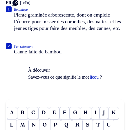
FR
[bɑ̃bu]
1
Botanique.
Plante graminée arborescente, dont on emploie
l’écorce pour tresser des corbeilles, des nattes, et les
jeunes tiges pour faire des meubles, des cannes, etc.
2
Par extension.
Canne faite de bambou.
À découvrir
Savez-vous ce que signifie le mot
licou
?
A
B
C
D
E
F
G
H
I
J
K
L
M
N
O
P
Q
R
S
T
U