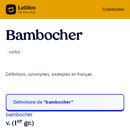
Aller au contenu
Synonymes
Bambocher
verbe
Définitions, synonymes, exemples en français
Définitions de
“bambocher“
bambocher
er
v. (1
gr.)