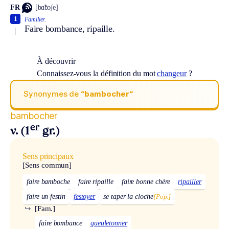
FR
[bɑ̃bɔʃe]
1
Familier.
Faire bombance, ripaille.
À découvrir
Connaissez-vous la définition du mot
changeur
?
Synonymes de
“bambocher“
bambocher
er
v. (1
gr.)
Sens principaux
[Sens commun]
faire bamboche
faire ripaille
faire bonne chère
ripailler
faire un festin
festoyer
se taper la cloche
[Pop.]
↪
[Fam.]
faire bombance
gueuletonner