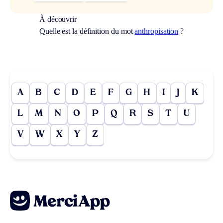
À découvrir
Quelle est la définition du mot
anthropisation
?
A
B
C
D
E
F
G
H
I
J
K
L
M
N
O
P
Q
R
S
T
U
V
W
X
Y
Z